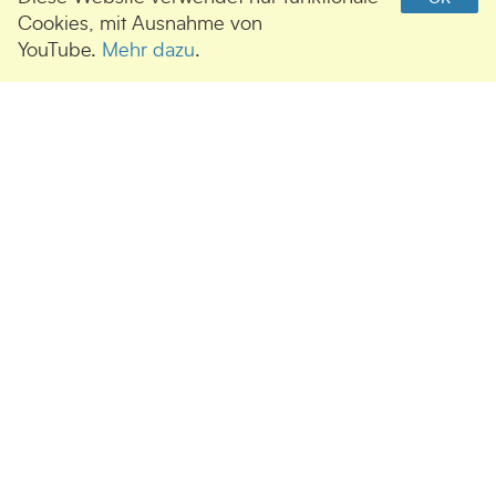
Cookies, mit Ausnahme von
YouTube.
Mehr dazu
.
Beim Radfahren lernt man ein Land
am besten kennen, weil man dessen
Hügel empor schwitzt und sie dann
wieder hinuntersaust.
Ernest Hemingway