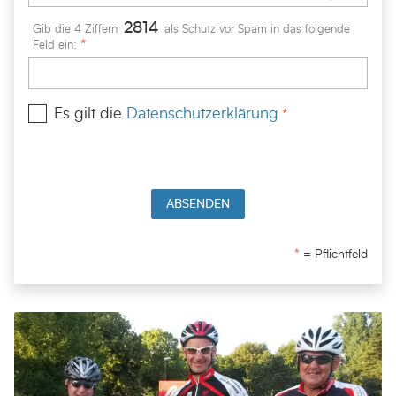
2
8
1
4
Gib die 4 Ziffern
als Schutz vor Spam in das folgende
Feld ein:
Es gilt die
Datenschutzerklärung
ABSENDEN
= Pflichtfeld