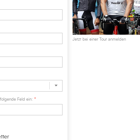
Jetzt bei einer Tour anmelden
folgende Feld ein:
tter